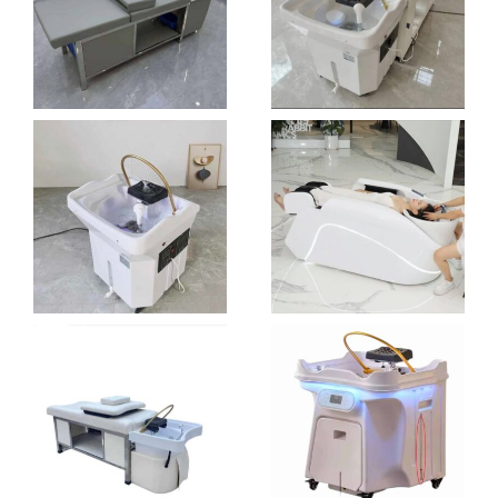
€
2.190,00
€
2.390,00
CHOIX DES OPTIONS
AJOUTER AU PANIER
ÉLÉGANCE
FREE
HEAD SPA
PLUMBING
HEAD SPA
TABLE
€
2.590,00
€
2.390,00
CHOIX DES OPTIONS
FREE
FULL RELAX
CHOIX DES OPTIONS
PLUMBING
HEAD SPA
PORTABLE
HEAD SPA
€
3.490,00