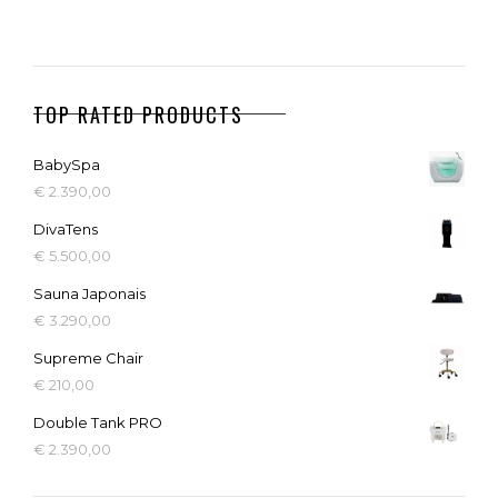
TOP RATED PRODUCTS
BabySpa
€
2.390,00
DivaTens
€
5.500,00
Sauna Japonais
€
3.290,00
Supreme Chair
€
210,00
Double Tank PRO
€
2.390,00