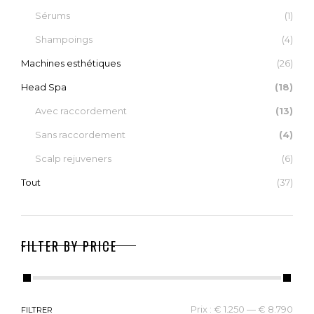
Sérums
(1)
Shampoings
(4)
Machines esthétiques
(26)
Head Spa
(18)
Avec raccordement
(13)
Sans raccordement
(4)
Scalp rejuveners
(6)
Tout
(37)
FILTER BY PRICE
Prix :
€ 1.250
—
€ 8.790
FILTRER