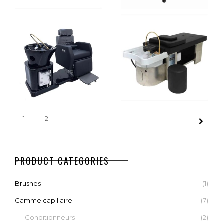
€
1.250,00
CHOIX DES OPTIONS
HEAD SPA
HEAD SPA
CHOIX DES OPTIONS
DELUXE
DOUBLE
TANKS
€
2.990,00
€
1.790,00
CHOIX DES OPTIONS
1
2
AJOUTER AU PANIER
HEAD SPA
HEAD SPA
ELECTRIC
LADY
CHAIR
PRODUCT CATEGORIES
€
2.990,00
€
3.290,00
Brushes
(1)
CHOIX DES OPTIONS
Gamme capillaire
(7)
CHOIX DES OPTIONS
Conditionneurs
(2)