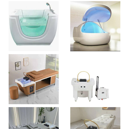
BABYSPA
CAISSON DE
FLOTTAISON
– FLOAT POD
€
2.390,00
€
8.790,00
AJOUTER AU PANIER
AJOUTER AU PANIER
COSY HEAD
DOUBLE TANK
SPA
PRO