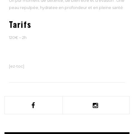
Un pur moment de détente, de bien être et d evasion . Une
peau repulpée, hydratee en profondeur et en pleine santé
Tarifs
120€ – 2h
[ez-toc]