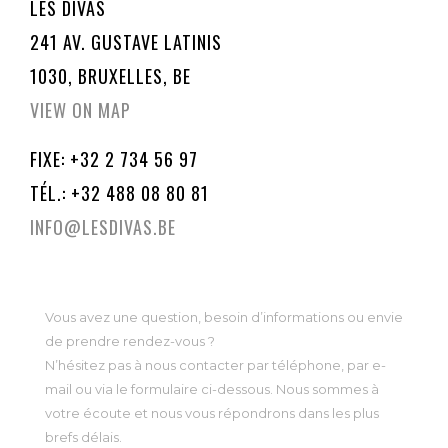
LES DIVAS
241 AV. GUSTAVE LATINIS
1030, BRUXELLES, BE
VIEW ON MAP
FIXE: +32 2 734 56 97
TÉL.: +32 488 08 80 81
INFO@LESDIVAS.BE
Vous avez une question, besoin d’informations ou envie
de prendre rendez-vous ?
N’hésitez pas à nous contacter par téléphone, par e-
mail ou via le formulaire ci-dessous. Nous sommes à
votre écoute et nous vous répondrons dans les plus
brefs délais.