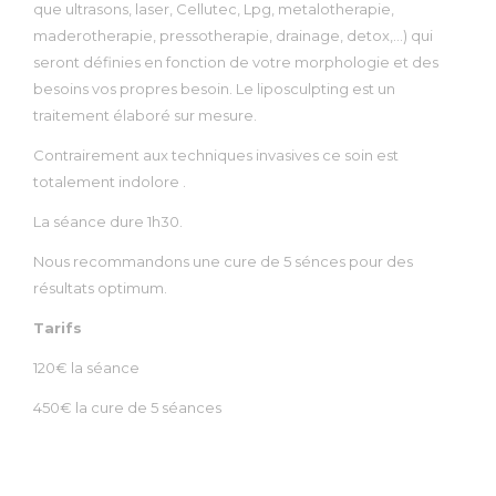
que ultrasons, laser, Cellutec, Lpg, metalotherapie,
maderotherapie, pressotherapie, drainage, detox,…) qui
seront définies en fonction de votre morphologie et des
besoins vos propres besoin. Le liposculpting est un
traitement élaboré sur mesure.
Contrairement aux techniques invasives ce soin est
totalement indolore .
La séance dure 1h30.
Nous recommandons une cure de 5 sénces pour des
résultats optimum.
Tarifs
120€ la séance
450€ la cure de 5 séances