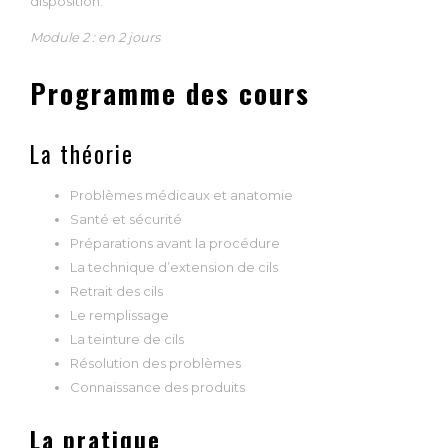
disposition.
Module 2 : en 2 jours
Programme des cours
La théorie
Problèmes médicaux et anatomie
Santé et sécurité
Préparations avant la procédure
La technique d’extension de cils
Retrait des cils
Le remplissage
La teinture de cils
Résolution des problèmes
Connaissance des produits
La pratique