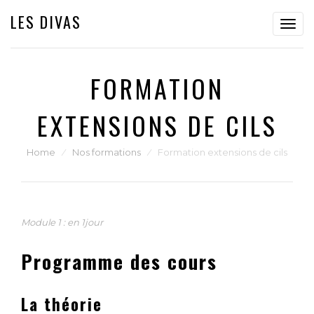
LES DIVAS
Toggl
navig
FORMATION
EXTENSIONS DE CILS
Home
⁄
Nos formations
⁄
Formation extensions de cils
Module 1 : en 1jour
Programme des cours
La théorie