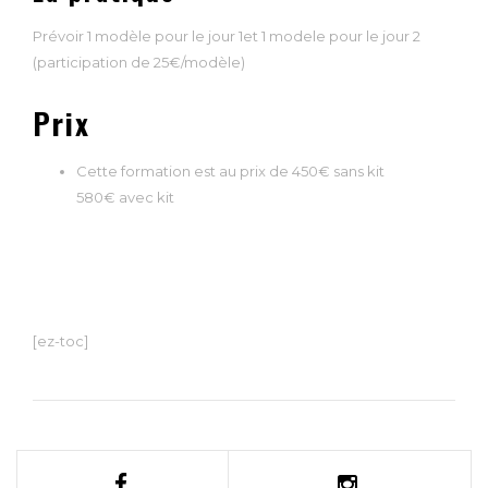
Prévoir 1 modèle pour le jour 1et 1 modele pour le jour 2
(participation de 25€/modèle)
Prix
Cette formation est au prix de 450€ sans kit
580€ avec kit
[ez-toc]