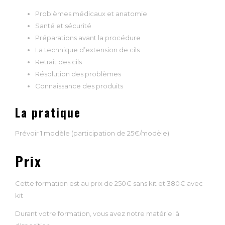
Problèmes médicaux et anatomie
Santé et sécurité
Préparations avant la procédure
La technique d’extension de cils
Retrait des cils
Résolution des problèmes
Connaissance des produits
La pratique
Prévoir 1 modèle (participation de 25€/modèle)
Prix
Cette formation est au prix de 250€ sans kit et 380€ avec
kit
Durant votre formation, vous avez notre matériel à