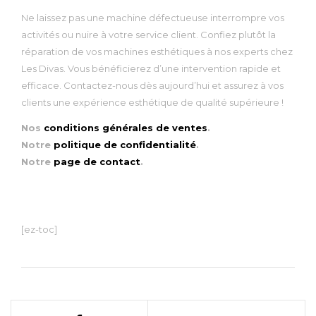
Ne laissez pas une machine défectueuse interrompre vos
activités ou nuire à votre service client. Confiez plutôt la
réparation de vos machines esthétiques à nos experts chez
Les Divas. Vous bénéficierez d’une intervention rapide et
efficace. Contactez-nous dès aujourd’hui et assurez à vos
clients une expérience esthétique de qualité supérieure !
Nos
conditions générales de ventes
.
Notre
politique de confidentialité
.
Notre
page de contact
.
[ez-toc]