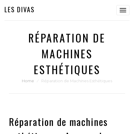
LES DIVAS
Toggl
navig
RÉPARATION DE
MACHINES
ESTHÉTIQUES
Home
⁄
Réparation de Machines Esthétiques
Réparation de machines