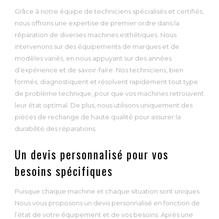
Grâce à notre équipe de techniciens spécialisés et certifiés,
nous offrons une expertise de premier ordre dans la
réparation de diverses machines esthétiques. Nous
intervenons sur des équipements de marques et de
modèles variés, en nous appuyant sur des années
d’expérience et de savoir-faire. Nos techniciens, bien
formés, diagnostiquent et résolvent rapidement tout type
de problème technique, pour que vos machines retrouvent
leur état optimal. De plus, nous utilisons uniquement des
pièces de rechange de haute qualité pour assurer la
durabilité des réparations.
Un devis personnalisé pour vos
besoins spécifiques
Puisque chaque machine et chaque situation sont uniques.
Nous vous proposons un devis personnalisé en fonction de
l’état de votre équipement et de vos besoins. Après une