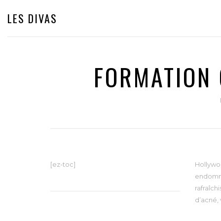
LES DIVAS
FORMATION 
[ez-toc]
Hollywoo
endomma
rafraîch
d’acné, 