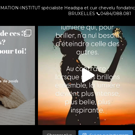
ut
TION-INSTITUT spécialiste Headspa et cuir chevelu fondatri
BRUXELLES
📞0484/088.081
Charger plus
Suivre sur Instagram