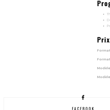
Pro
T
D
Pr
Prix
Formati
Formati
Modèle
Modèle
FACEBOOK