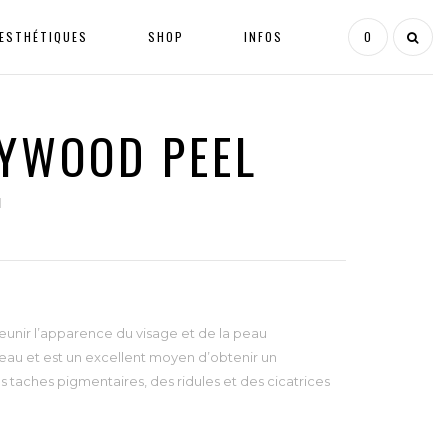
ESTHÉTIQUES
SHOP
INFOS
0
LYWOOD PEEL
l
eunir l’apparence du visage et de la peau
au et est un excellent moyen d’obtenir un
es taches pigmentaires, des ridules et des cicatrices