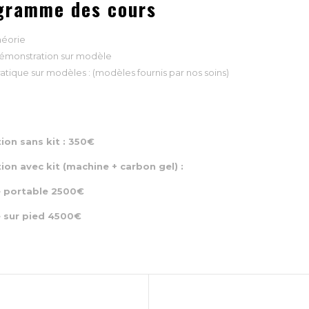
gramme des cours
héorie
émonstration sur modèle
atique sur modèles : (modèles fournis par nos soins)
on sans kit : 350€
on avec kit (machine + carbon gel) :
 portable 2500€
 sur pied 4500€