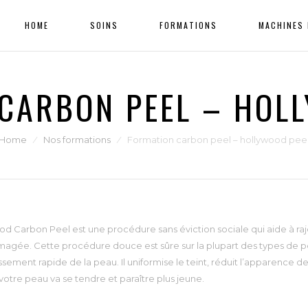
HOME
SOINS
FORMATIONS
MACHINES 
CARBON PEEL – HOL
Home
⁄
Nos formations
⁄
Formation carbon peel – hollywood pee
d Carbon Peel est une procédure sans éviction sociale qui aide à raj
gée. Cette procédure douce est sûre sur la plupart des types de pe
issement rapide de la peau. Il uniformise le teint, réduit l’apparence d
votre peau va se tendre et paraître plus jeune.