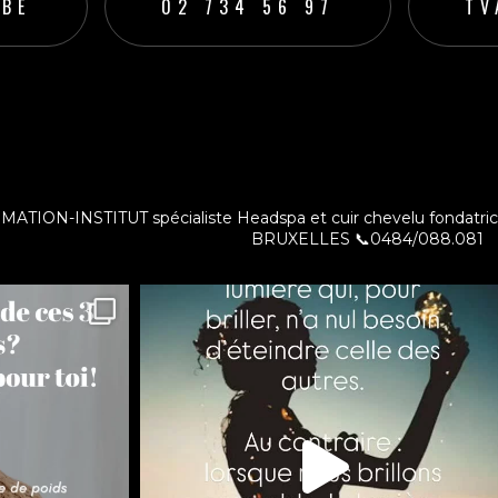
.BE
02 734 56 97
TV
ut
TION-INSTITUT spécialiste Headspa et cuir chevelu fondatri
BRUXELLES
📞0484/088.081