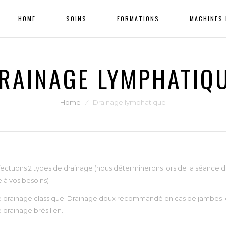
HOME
SOINS
FORMATIONS
MACHINES 
RAINAGE LYMPHATIQ
Home
⁄
Drainage lymphatique
ectuons 2 types de drainage (nous déterminerons lors de la séance de 
 à vos besoins)
e drainage classique. Drainage doux recommandé en cas de jambes l
 drainage brésilien.