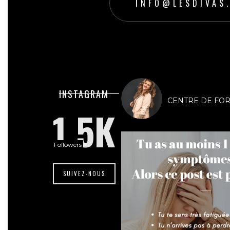
INFO@LESDIVAS
lesdivasinstit
INSTAGRAM
CENTRE DE FORMA
1.5K
Followers
SUIVEZ-NOUS