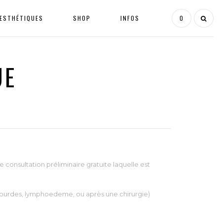
ESTHÉTIQUES
SHOP
INFOS
0
UE
consultation préliminaire gratuite laquelle est
ourdes, lymphoedeme, ou après une chirurgie)