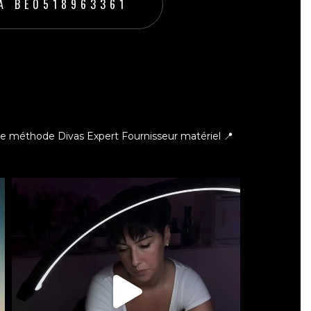
A BE0518963361
ce méthode Divas Expert
Fournisseur matériel 📍