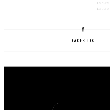
La cure
La cure
FACEBOOK