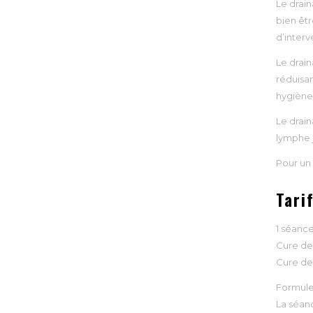
Le drain
bien êtr
d’interv
Le drain
réduisan
hygiène 
Le drain
lymphe j
Pour un 
Tari
1 séance
Cure de 
Cure de
Formule
La séan