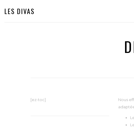
LES DIVAS
D
[ez-toc]
Nous eff
adaptée
L
Le