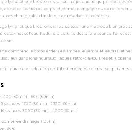
age lymphatique brésilien est un drainage tonique qui permet des résu
e, de détoxification du corps, et permet d’engager ou de renforcer un
entions chirurgicales dans le but de résorber les œdèmes.
age lymphatique brésilien est réalisé selon une méthode bien précise 
t les toxines et l’eau. Réduire la cellulite dès la 1ere séance, l’effet e
de vie.
age comprend le corps entier (les jambes, le ventre et les bras) et ne 
usqu’aux ganglions inguinaux iliaques, rétro-claviculaires et la citern
effet durable et selon l’objectif, il est préférable de réaliser plusieur
fs
 : 40€ (30min) – 60€ (60min)
5 séances : 170€ (30min) – 250€ (60min)
 10seances :300€ (30min) – 400€(60min)
 combinée drainage + G5 (1h)
ce : 80€