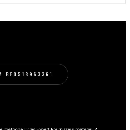
A BE0518963361
ce méthode Divas Expert
Fournisseur matériel 📍