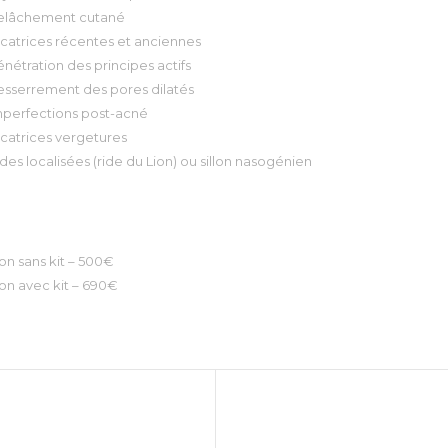
elâchement cutané
catrices récentes et anciennes
nétration des principes actifs
esserrement des pores dilatés
mperfections post-acné
catrices vergetures
des localisées (ride du Lion) ou sillon nasogénien
n sans kit – 500€
on avec kit – 690€