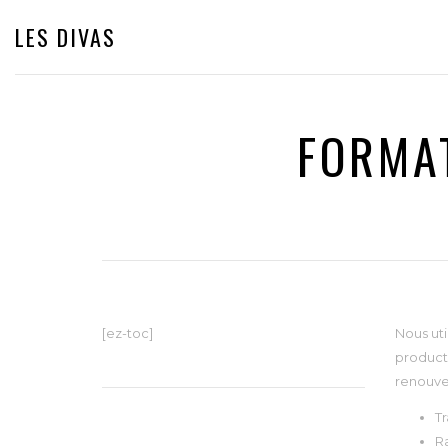
LES DIVAS
FORMAT
[ez-toc]
Nous uti
producti
renouvel
T
R