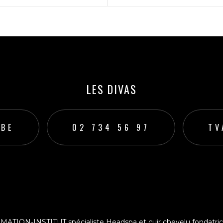
LES DIVAS
.BE
02 734 56 97
TV
ut
TION-INSTITUT spécialiste Headspa et cuir chevelu fondatri