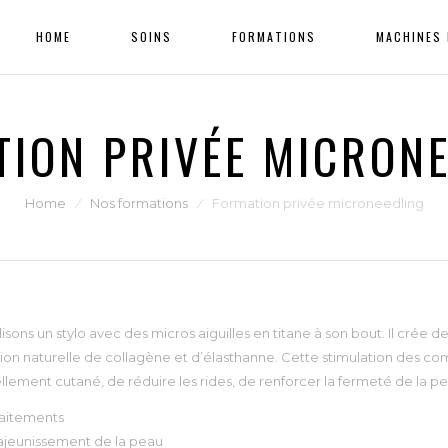
HOME
SOINS
FORMATIONS
MACHINES 
ION PRIVÉE MICRON
Home
⁄
Nos formations
⁄
Formation privée microneedling
lisons un stylo avec des micros aiguilles en titane à son bout. Il crée des
on naturelle de collagène et d’élasthanne. Cette stimulation des co
lement cutané, de réduire les rides, de renforcer la fermeté de la pe
raitements
ajeunissement de la peau