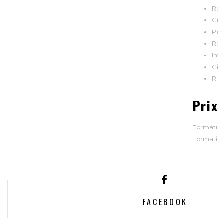
R
Ci
Pé
R
I
Ci
Ri
Prix
Formatio
Formati
FACEBOOK