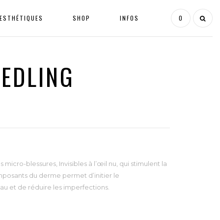
ESTHÉTIQUES
SHOP
INFOS
0
EEDLING
 micro-blessures, Invisibles à l’œil nu, qui stimulent la
mposants du derme permet d’initier le
au et de réduire les imperfections.