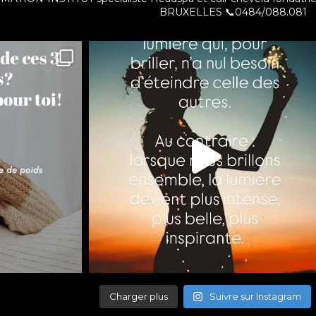
BRUXELLES
📞0484/088.081
Charger plus
Suivre sur Instagram