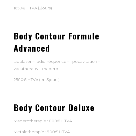
1650€ HTVA (2jours)
Body Contour Formule
Advanced
Lipolaser – radiofréquence – lipocavitation –
vacutherapy – madero
2500€ HTVA (en 3jours)
Body Contour Deluxe
Maderotherapie : 800€ HTVA
Metalotherapie : 900€ HTVA