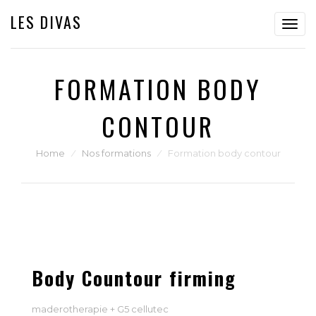
LES DIVAS
Toggl
navig
FORMATION BODY
CONTOUR
Home
⁄
Nos formations
⁄
Formation body contour
Body Countour firming
maderotherapie + G5 cellutec