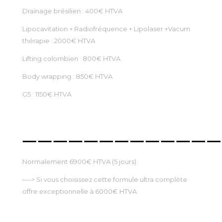
Drainage brésilien : 400€ HTVA
Lipocavitation + Radiofréquence + Lipolaser +Vacum
thérapie : 2000€ HTVA
Lifting colombien : 800€ HTVA
Body wrapping : 850€ HTVA
G5 : 1150€ HTVA
—————————————
Normalement 6900€ HTVA (5 jours)
—-> Si vous choisissez cette formule ultra complète
offre exceptionnelle à 6000€ HTVA