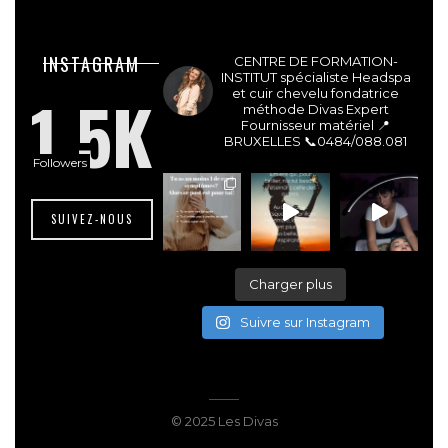
lesdivasinstitut
INSTAGRAM
CENTRE DE FORMATION-
INSTITUT spécialiste Headspa
1.5K
et cuir chevelu fondatrice
méthode Divas Expert
Fournisseur matériel 📍
BRUXELLES
📞0484/088.081
Followers
SUIVEZ-NOUS
Charger plus
Suivre sur Instagram
© 2025 Les Divas