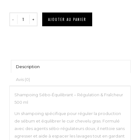
AJOUTER AU PANIER
Description
Avis (0)
Shampoing Sébo-Équilibrant – Régulation & Fraîcheur
500 ml
Un shampoing spécifique pour réguler la production
de sébum et équilibrer le cuir chevelu gras. Formulé
avec des agents sébo-régulateurs doux, il nettoie sans
agresser et aide à espacer les lavages tout en gardant