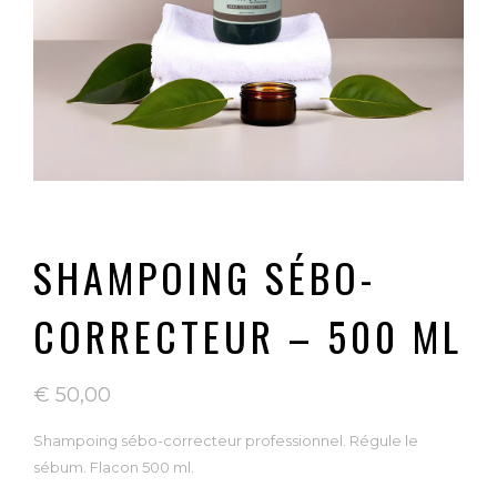
SHAMPOING SÉBO-
CORRECTEUR – 500 ML
€
50,00
Shampoing sébo-correcteur professionnel. Régule le
sébum. Flacon 500 ml.