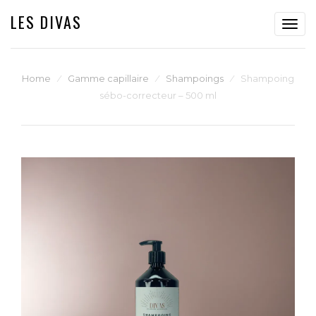
LES DIVAS
Toggl
navig
Home
⁄
Gamme capillaire
⁄
Shampoings
⁄
Shampoing
sébo-correcteur – 500 ml