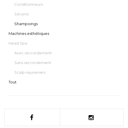
Conditionneurs
CHOIX DES OPTIONS
AJOUTER AU PANIER
Sérums
Shampoings
Machines esthétiques
Head Spa
Avec raccordement
Sans raccordement
Scalp rejuveners
Tout