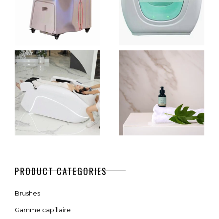
HEAD SPA
BABYSPA
DOUBLE
TANKS
€
2.390,00
€
1.790,00
AJOUTER AU PANIER
AJOUTER AU PANIER
FULL RELAX
SÉRUM ÉLIXIR
PRODUCT CATEGORIES
HEAD SPA
– 100 ML
Brushes
€
3.490,00
€
39,00
Gamme capillaire