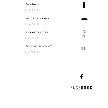
DivaTens
€
5.500,00
Sauna Japonais
€
3.290,00
Supreme Chair
€
210,00
Double Tank PRO
€
2.390,00
FACEBOOK