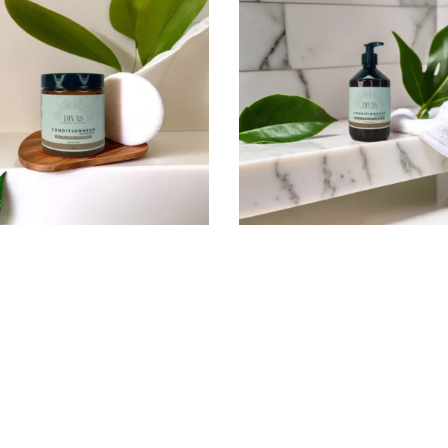
CONDITIONER
CONDITIONER TO
RITION EXTRÊME –
TYPES DE CHEVEU
500 ML
500 ML
€
60,00
€
60,00
AJOUTER AU PANIER
AJOUTER AU PANIER