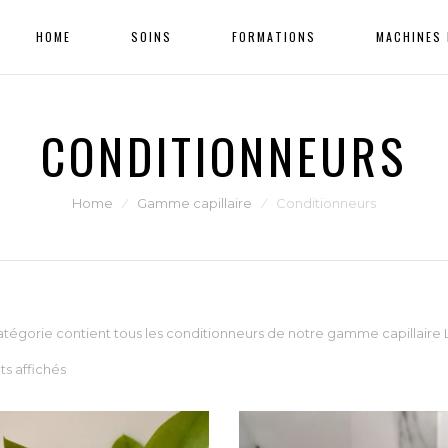
HOME
SOINS
FORMATIONS
MACHINES 
CONDITIONNEURS
Home
⁄
Gamme capillaire
⁄
Conditionneurs
tégorie contient tous les conditionneurs de notre gamme capillaire L
ats affichés