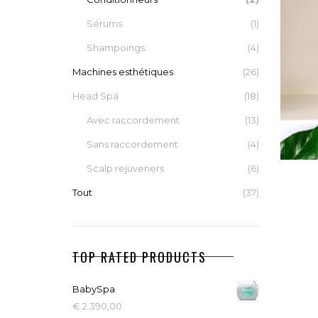
Sérums
(1)
Shampoings
(4)
Machines esthétiques
(26)
Head Spa
(18)
Avec raccordement
(13)
Sans raccordement
(4)
Scalp rejuveners
(6)
Tout
(37)
NUT
TOP RATED PRODUCTS
BabySpa
€
2.390,00