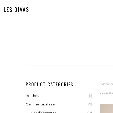
LES DIVAS
PRODUCT CATEGORIES
Cette ca
2 résult
Brushes
(1)
Gamme capillaire
(7)
Conditionneurs
(2)