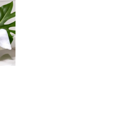
US
X –