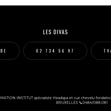
LES DIVAS
.BE
02 734 56 97
TV
ut
TION-INSTITUT spécialiste Headspa et cuir chevelu fondatri
BRUXELLES
📞0484/088.081