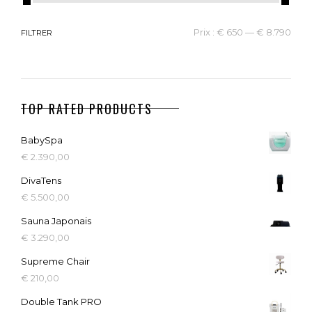
Prix :
€ 650
—
€ 8.790
FILTRER
TOP RATED PRODUCTS
BabySpa
€
2.390,00
DivaTens
€
5.500,00
Sauna Japonais
€
3.290,00
Supreme Chair
€
210,00
Double Tank PRO