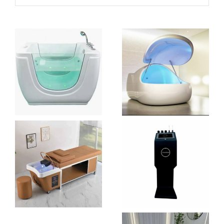
BABYSPA
CAISSON DE
FLOTTAISON
– FLOAT POD
€
2.390,00
€
8.790,00
AJOUTER AU PANIER