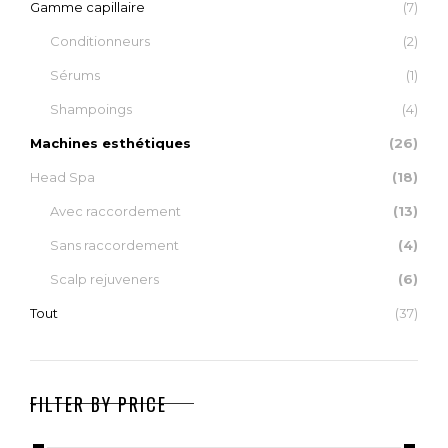
Gamme capillaire
(7)
AJOUTER AU PANIER
CHOIX DES OPTIONS
Conditionneurs
(2)
Sérums
(1)
Shampoings
(4)
Machines esthétiques
(26)
Head Spa
(18)
Avec raccordement
(13)
Sans raccordement
(4)
Scalp rejuveners
(6)
Tout
(37)
FILTER BY PRICE