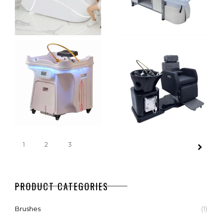
TABLE
HEAD SPA
€
2.390,00
€
1.250,00
FULL RELAX
HEAD SPA
CHOIX DES OPTIONS
CHOIX DES OPTIONS
HEAD SPA
DELUXE
€
3.490,00
€
2.990,00
CHOIX DES OPTIONS
CHOIX DES OPTIONS
1
2
3
HEAD SPA
HEAD SPA
DOUBLE
ELECTRIC
TANKS
CHAIR
PRODUCT CATEGORIES
€
1.790,00
€
3.290,00
Brushes
(1)