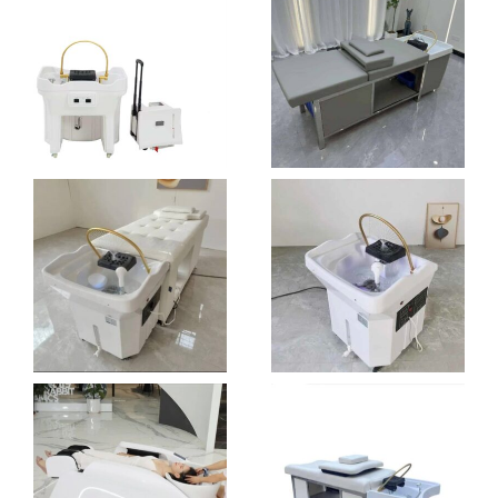
AJOUTER AU PANIER
COSY HEAD
DIVATENS
SPA
€
5.500,00
€
2.190,00
AJOUTER AU PANIER
CHOIX DES OPTIONS
DOUBLE TANK
ÉLÉGANCE
PRO
HEAD SPA
€
2.390,00
€
2.590,00
AJOUTER AU PANIER
CHOIX DES OPTIONS
FREE
FREE
PLUMBING
PLUMBING
HEAD SPA
PORTABLE