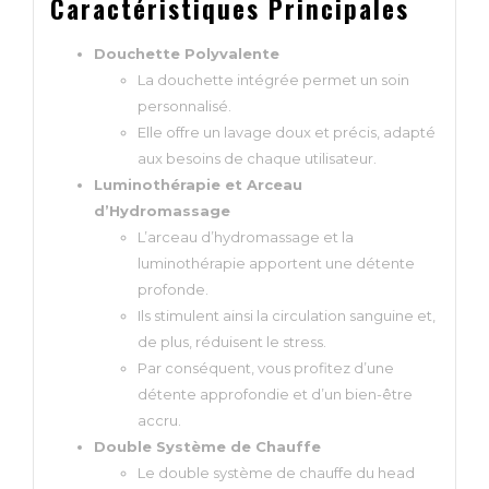
Caractéristiques Principales
Douchette Polyvalente
La douchette intégrée permet un soin
personnalisé.
Elle offre un lavage doux et précis, adapté
aux besoins de chaque utilisateur.
Luminothérapie et Arceau
d’Hydromassage
L’arceau d’hydromassage et la
luminothérapie apportent une détente
profonde.
Ils stimulent ainsi la circulation sanguine et,
de plus, réduisent le stress.
Par conséquent, vous profitez d’une
détente approfondie et d’un bien-être
accru.
Double Système de Chauffe
Le double système de chauffe du head