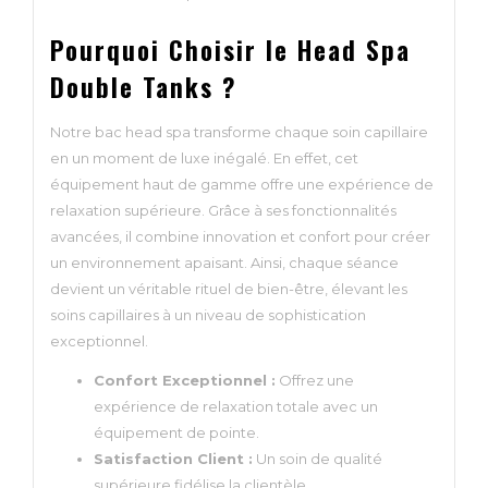
Pourquoi Choisir le Head Spa
Double Tanks ?
Notre bac head spa transforme chaque soin capillaire
en un moment de luxe inégalé. En effet, cet
équipement haut de gamme offre une expérience de
relaxation supérieure. Grâce à ses fonctionnalités
avancées, il combine innovation et confort pour créer
un environnement apaisant. Ainsi, chaque séance
devient un véritable rituel de bien-être, élevant les
soins capillaires à un niveau de sophistication
exceptionnel.
Confort Exceptionnel :
Offrez une
expérience de relaxation totale avec un
équipement de pointe.
Satisfaction Client :
Un soin de qualité
supérieure fidélise la clientèle.