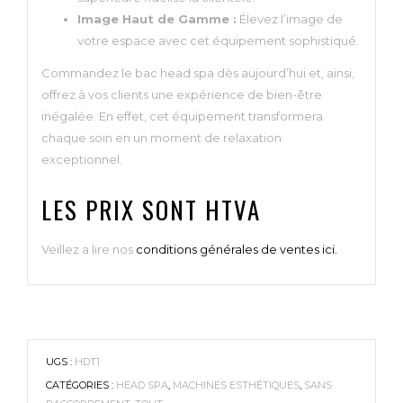
Image Haut de Gamme :
Élevez l’image de
votre espace avec cet équipement sophistiqué.
Commandez le bac head spa dès aujourd’hui et, ainsi,
offrez à vos clients une expérience de bien-être
inégalée. En effet, cet équipement transformera
chaque soin en un moment de relaxation
exceptionnel.
LES PRIX SONT HTVA
Veillez a lire nos
conditions générales de ventes ici.
UGS :
HDT1
CATÉGORIES :
HEAD SPA
,
MACHINES ESTHÉTIQUES
,
SANS