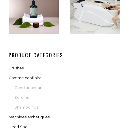
PURIFIANT –
TABLE
500 ML
€
2.990,00
€
50,00
AJOUTER AU PANIER
AJOUTER AU PANIER
SHAMPOING
FULL RELAX
PRODUCT CATEGORIES
SÉBO-
HEAD SPA
CORRECTEUR
Brushes
– 500 ML
€
3.490,00
Gamme capillaire
€
50,00
Conditionneurs
CHOIX DES OPTIONS
Sérums
AJOUTER AU PANIER
Shampoings
Machines esthétiques
Head Spa