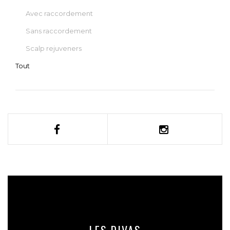
Avec raccordement
Sans raccordement
Scalp rejuveners
Tout