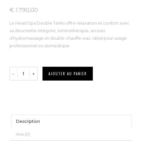
€
1.790,00
Le Head Spa Double Tanks offre relaxation et confort avec
sa douchette intégrée, luminothérapie, arceau
d’hydromassage et double chauffe-eau. Idéal pour usage
professionnel ou domestique.
AJOUTER AU PANIER
Description
Avis (0)