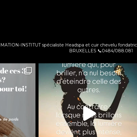
ut
TION-INSTITUT spécialiste Headspa et cuir chevelu fondatri
BRUXELLES
📞0484/088.081