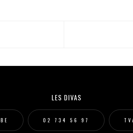
LES DIVAS
.BE
02 734 56 97
TV