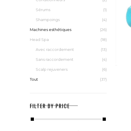
Sérums
(1)
Shampoings
(4)
Machines esthétiques
(26)
Head Spa
(18)
Avec raccordement
(13)
Sans raccordement
(4)
Scalp rejuveners
(6)
Tout
(37)
FILTER BY PRICE