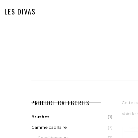
LES DIVAS
PRODUCT CATEGORIES
Cette ca
Voici le 
Brushes
(1)
Gamme capillaire
(7)
Conditionneurs
(2)