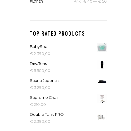
Prix :
€ 40
—
€ 50
FILTRER
TOP RATED PRODUCTS
BabySpa
€
2.390,00
DivaTens
€
5.500,00
Sauna Japonais
€
3.290,00
Supreme Chair
€
210,00
Double Tank PRO
€
2.390,00