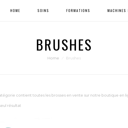
HOME
SOINS
FORMATIONS
MACHINES 
BRUSHES
Home
⁄
Brushes
tégorie contient toutes les brosses en vente sur notre boutique en li
seul résultat