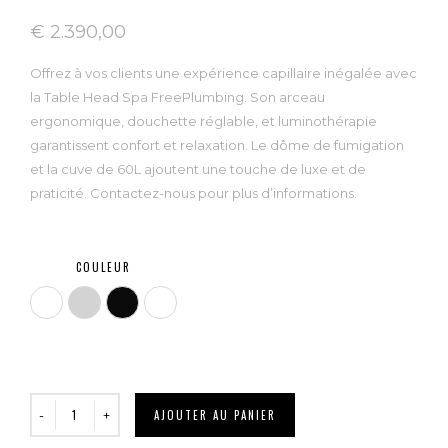
€
2.390,00
Offrez à vos clients une expérience capillaire inégalée avec
la Table Head Spa FreePlumbing. Son arceau
ergonomique, douchette réglable, et luminothérapie
garantissent confort et relaxation. Le dôme de fumigation
et la cuve de 60L ajoutent une touche de luxe et de
praticité. Contactez-nous pour plus d’informations.
COULEUR
Blanc
Gris clair
Noir
Rose
AJOUTER AU PANIER