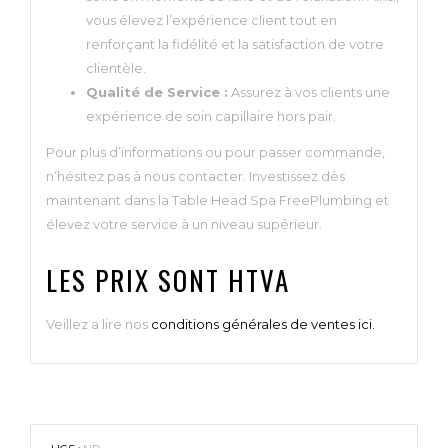
vous élevez l’expérience client tout en
renforçant la fidélité et la satisfaction de votre
clientèle.
Qualité de Service :
Assurez à vos clients une
expérience de soin capillaire hors pair.
Pour plus d’informations ou pour passer commande,
n’hésitez pas à nous contacter. Investissez dès
maintenant dans la Table Head Spa FreePlumbing et
élevez votre service à un niveau supérieur.
LES PRIX SONT HTVA
Veillez a lire nos
conditions générales de ventes ici.