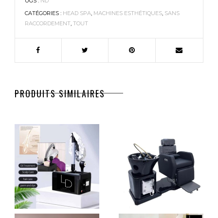
UGS :
ND
CATÉGORIES :
HEAD SPA
,
MACHINES ESTHÉTIQUES
,
SANS
RACCORDEMENT
,
TOUT
PRODUITS SIMILAIRES