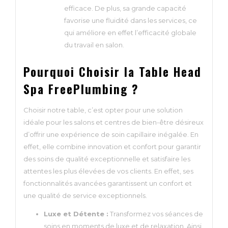
efficace. De plus, sa grande capacité
favorise une fluidité dans les services, ce
qui améliore en effet l’efficacité globale
du travail en salon.
Pourquoi Choisir la Table Head
Spa FreePlumbing ?
Choisir notre table, c’est opter pour une solution
idéale pour les salons et centres de bien-être désireux
d’offrir une expérience de soin capillaire inégalée. En
effet, elle combine innovation et confort pour garantir
des soins de qualité exceptionnelle et satisfaire les
attentes les plus élevées de vos clients. En effet, ses
fonctionnalités avancées garantissent un confort et
une qualité de service exceptionnels.
Luxe et Détente :
Transformez vos séances de
soins en moments de luxe et de relaxation. Ainsi,