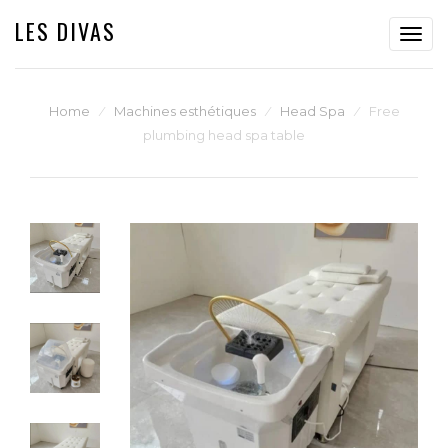
LES DIVAS
Toggl
navig
Home
⁄
Machines esthétiques
⁄
Head Spa
⁄
Free
plumbing head spa table