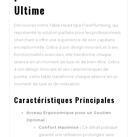
Ultime
Découvrez notre Table Head Spa FreePlumbing, qui
représente la solution parfaite pour les professionnels
cherchant à offrir une expérience de soin capillaire
exceptionnelle. Grâce à son design innovant et à ses
fonctionnalités avancées, elle transforme chaque
séance en un moment de luxe et de bien-être. Grâce
à son design innovant et ses caractéristiques de
pointe, cette table transforme chaque séance en un
moment de luxe et de relaxation.
Caractéristiques Principales
Arceau Ergonomique pour un Soutien
Optimal :
Confort Maximisé :
Ce détail pratique
garantit une utilisation prolongée sans