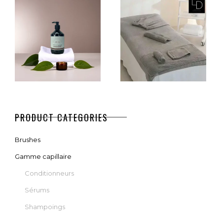
LD NANO
HEAD SPA
STEAMER PRO
ELECTRIC
CHAIR
€
890,00
€
3.290,00
AJOUTER AU PANIER
CHOIX DES OPTIONS
SHAMPOING
PARURE
PRODUCT CATEGORIES
SÉBO-
COCOON
CORRECTEUR
Brushes
– 500 ML
€
95,00
–
€
615,00
Gamme capillaire
€
50,00
Conditionneurs
SÉLECTIONNER DES OPTION
Sérums
AJOUTER AU PANIER
Shampoings