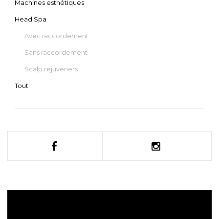
Machines esthétiques
Head Spa
Avec raccordement
Sans raccordement
Scalp rejuveners
Tout