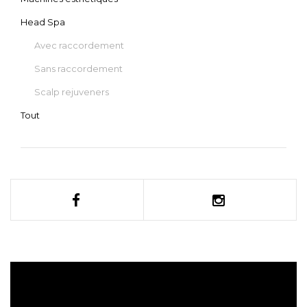
Head Spa
Avec raccordement
Sans raccordement
Scalp rejuveners
Tout