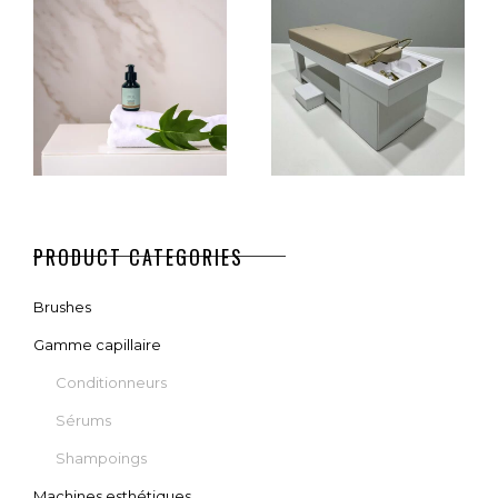
LD
WOODY HEAD
TRICHOSCOPE
SPA
PRO
€
2.790,00
€
1.990,00
CHOIX DES OPTIONS
AJOUTER AU PANIER
SÉRUM ÉLIXIR
WOODEN
PRODUCT CATEGORIES
– 100 ML
TABLE
Brushes
€
39,00
€
2.990,00
Gamme capillaire
Conditionneurs
AJOUTER AU PANIER
AJOUTER AU PANIER
Sérums
Shampoings
Machines esthétiques