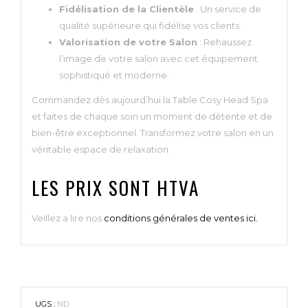
Fidélisation de la Clientèle
: Un service de
qualité supérieure qui fidélise vos clients.
Valorisation de votre Salon
: Rehaussez
l’image de votre salon avec cet équipement
sophistiqué et moderne.
Commandez dès aujourd’hui la Table Cosy Head Spa
et faites de chaque soin un moment de détente et de
bien-être exceptionnel. Transformez votre salon en un
véritable espace de relaxation.
LES PRIX SONT HTVA
Veillez a lire nos
conditions générales de ventes ici.
UGS :
ND