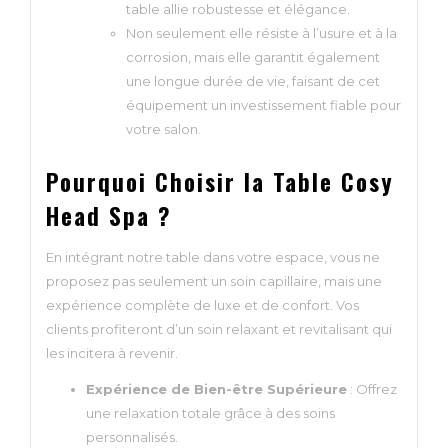
table allie robustesse et élégance.
Non seulement elle résiste à l’usure et à la
corrosion, mais elle garantit également
une longue durée de vie, faisant de cet
équipement un investissement fiable pour
votre salon.
Pourquoi Choisir la Table Cosy
Head Spa ?
En intégrant notre table dans votre espace, vous ne
proposez pas seulement un soin capillaire, mais une
expérience complète de luxe et de confort. Vos
clients profiteront d’un soin relaxant et revitalisant qui
les incitera à revenir.
Expérience de Bien-être Supérieure
: Offrez
une relaxation totale grâce à des soins
personnalisés.