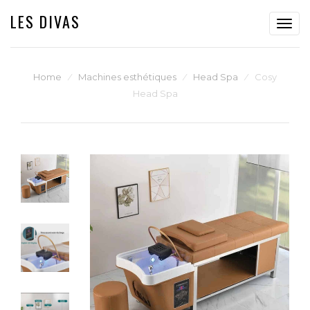
LES DIVAS
Toggl
navig
Home
⁄
Machines esthétiques
⁄
Head Spa
⁄
Cosy
Head Spa