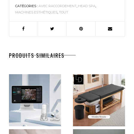
CATÉGORIES :
AVEC RACCORDEMENT
,
HEAD SPA
,
MACHINES ESTHÉTIQUES
,
TOUT
PRODUITS SIMILAIRES