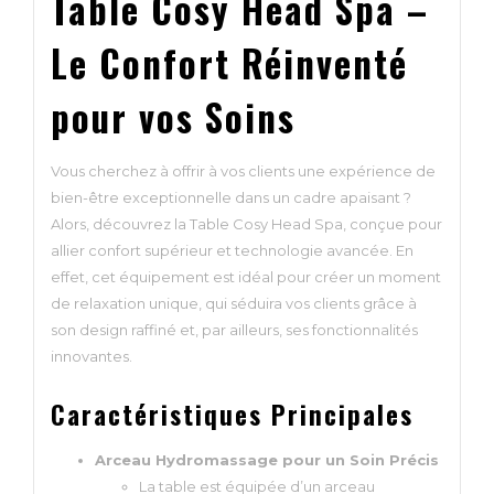
Table Cosy Head Spa –
Le Confort Réinventé
pour vos Soins
Vous cherchez à offrir à vos clients une expérience de
bien-être exceptionnelle dans un cadre apaisant ?
Alors, découvrez la Table Cosy Head Spa, conçue pour
allier confort supérieur et technologie avancée. En
effet, cet équipement est idéal pour créer un moment
de relaxation unique, qui séduira vos clients grâce à
son design raffiné et, par ailleurs, ses fonctionnalités
innovantes.
Caractéristiques Principales
Arceau Hydromassage pour un Soin Précis
La table est équipée d’un arceau