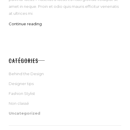
amet in neque. Proin et odio quis mauris efficitur venenatis
at ultrices mi.
Continue reading
CATÉGORIES
Behind the Design
Designer tips
Fashion Stylist
Non classé
Uncategorized