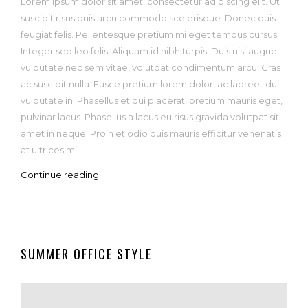
Lorem ipsum dolor sit amet, consectetur adipiscing elit. Ut
suscipit risus quis arcu commodo scelerisque. Donec quis
feugiat felis. Pellentesque pretium mi eget tempus cursus.
Integer sed leo felis. Aliquam id nibh turpis. Duis nisi augue,
vulputate nec sem vitae, volutpat condimentum arcu. Cras
ac suscipit nulla. Fusce pretium lorem dolor, ac laoreet dui
vulputate in. Phasellus et dui placerat, pretium mauris eget,
pulvinar lacus. Phasellus a lacus eu risus gravida volutpat sit
amet in neque. Proin et odio quis mauris efficitur venenatis
at ultrices mi.
Continue reading
SUMMER OFFICE STYLE