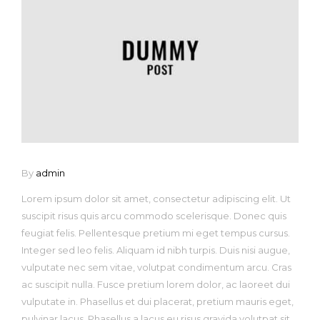
By
admin
Lorem ipsum dolor sit amet, consectetur adipiscing elit. Ut
suscipit risus quis arcu commodo scelerisque. Donec quis
feugiat felis. Pellentesque pretium mi eget tempus cursus.
Integer sed leo felis. Aliquam id nibh turpis. Duis nisi augue,
vulputate nec sem vitae, volutpat condimentum arcu. Cras
ac suscipit nulla. Fusce pretium lorem dolor, ac laoreet dui
vulputate in. Phasellus et dui placerat, pretium mauris eget,
pulvinar lacus. Phasellus a lacus eu risus gravida volutpat sit