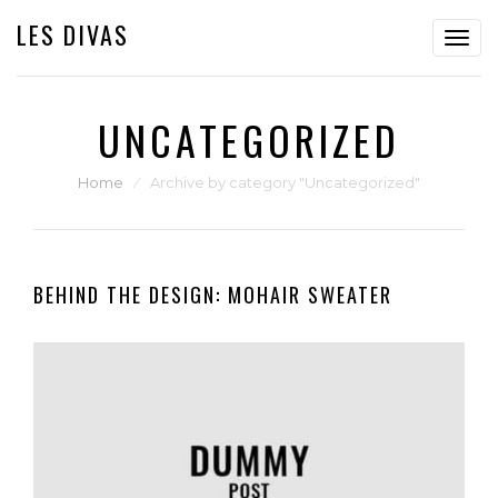
LES DIVAS
Toggl
navig
UNCATEGORIZED
Home
⁄
Archive by category "Uncategorized"
BEHIND THE DESIGN: MOHAIR SWEATER