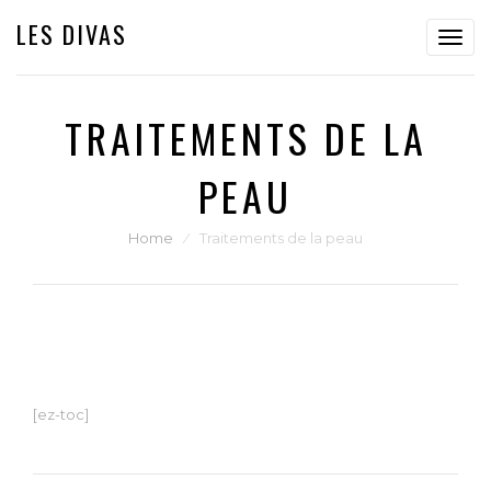
LES DIVAS
Toggl
navig
TRAITEMENTS DE LA
PEAU
Home
⁄
Traitements de la peau
[ez-toc]