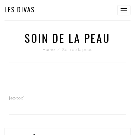
LES DIVAS
Toggl
navig
SOIN DE LA PEAU
Home
⁄
Soin de la peau
[ez-toc]