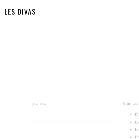
LES DIVAS
[ez-toc]
Soin du 
D
Ex
M
P