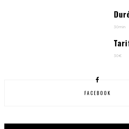
Dur
30min
Tari
30€
FACEBOOK