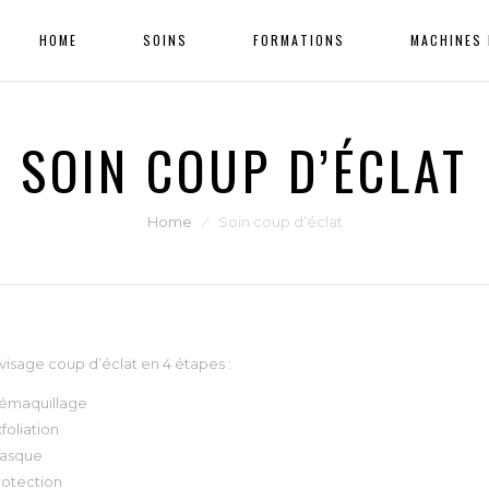
HOME
SOINS
FORMATIONS
MACHINES 
SOIN COUP D’ÉCLAT
Home
⁄
Soin coup d’éclat
visage coup d’éclat en 4 étapes :
émaquillage
foliation
asque
rotection