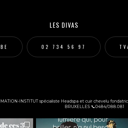
LES DIVAS
.BE
02 734 56 97
TV
ut
TION-INSTITUT spécialiste Headspa et cuir chevelu fondatri
BRUXELLES
📞0484/088.081