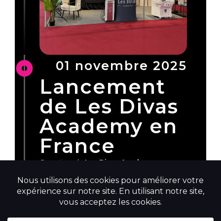
01 novembre 2025
Lancement
de Les Divas
Academy en
France
Ouverture de
Les Divas Academy
en
France, marquant un tournant dans notre
développement avec une implantation
physique et une ambition forte : former,
inspirer et élever les standards du secteur.