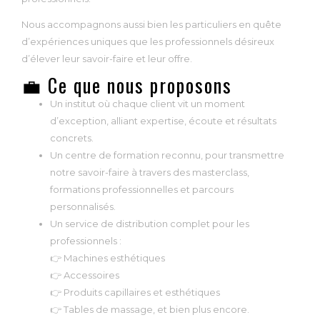
Nous accompagnons aussi bien les particuliers en quête
d’expériences uniques que les professionnels désireux
d’élever leur savoir-faire et leur offre.
💼 Ce que nous proposons
Un institut où chaque client vit un moment
d’exception, alliant expertise, écoute et résultats
concrets.
Un centre de formation reconnu, pour transmettre
notre savoir-faire à travers des masterclass,
formations professionnelles et parcours
personnalisés.
Un service de distribution complet pour les
professionnels :
👉 Machines esthétiques
👉 Accessoires
👉 Produits capillaires et esthétiques
👉 Tables de massage, et bien plus encore.